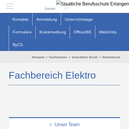
Suchen
Zum
Kontakte
Anmeldung
Unterrichtstage
Inhalt
Formulare
Krankmeldung
Office365
WebUntis
springen
ByCS
Startseite
Fachbereiche
Gewerbliche Berufe
Elektroberufe
Fachbereich Elektro
Unser Team