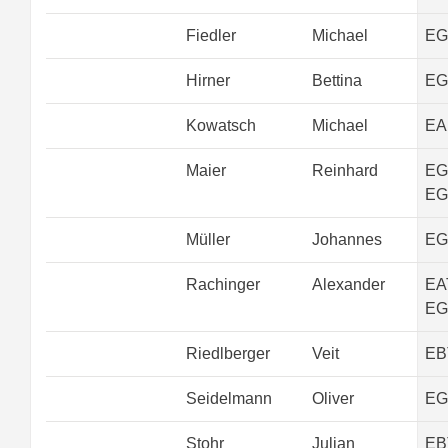
Fiedler
Michael
EG
Hirner
Bettina
EG
Kowatsch
Michael
EA
Maier
Reinhard
EG
EG
Müller
Johannes
EG
Rachinger
Alexander
EA
EG
Riedlberger
Veit
EB
Seidelmann
Oliver
EG
Stohr
Julian
EB