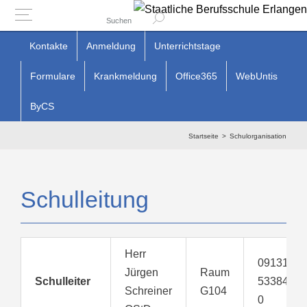
Suchen
Zum
Kontakte
Anmeldung
Unterrichtstage
Inhalt
Formulare
Krankmeldung
Office365
WebUntis
springen
ByCS
Startseite
Schulorganisation
Schulleitung
Herr
09131
Jürgen
Raum
Schulleiter
533848-
Schreiner
G104
0