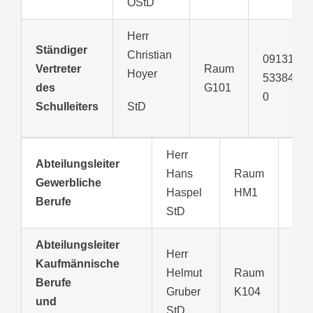
OStD
Herr
Ständiger
Christian
09131
Vertreter
Raum
Hoyer
533848-
des
G101
0
Schulleiters
StD
Herr
Abteilungsleiter
091
Hans
Raum
Gewerbliche
533
Haspel
HM1
Berufe
281
StD
Abteilungsleiter
Herr
Kaufmännische
091
Helmut
Raum
Berufe
533
Gruber
K104
und
282
StD