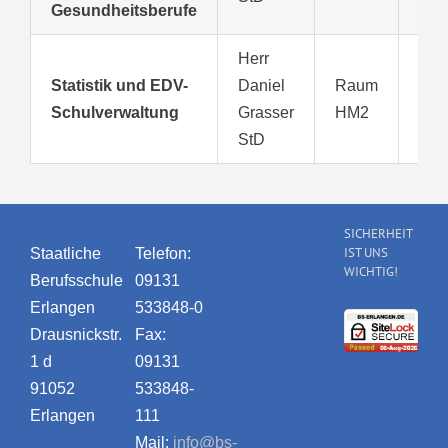
Gesundheitsberufe
Herr
091
Statistik und EDV-
Daniel
Raum
533
Schulverwaltung
Grasser
HM2
280
StD
SICHERHEIT
IST UNS
Staatliche
Telefon:
WICHTIG!
Berufsschule
09131
Erlangen
533848-0
Drausnickstr.
Fax:
1 d
09131
91052
533848-
Erlangen
111
Mail:
info@bs-