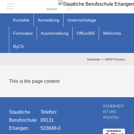
Suchen
Zum
Kontakte
Anmeldung
Unterrichtstage
Inhalt
Formulare
Krankmeldung
Office365
WebUntis
springen
ByCS
Startseite
EBSP Preview
This is the page content
SICHERHEIT
IST UNS
Staatliche
Telefon:
WICHTIG!
Berufsschule
09131
Erlangen
533848-0