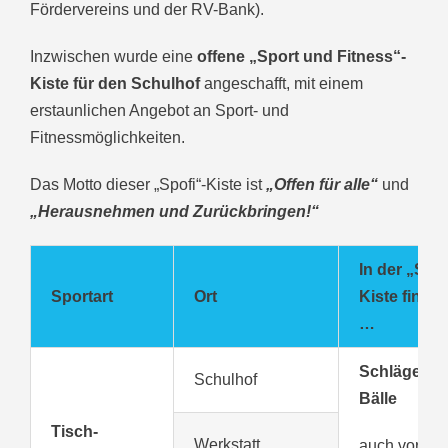
Fördervereins und der RV-Bank).
Inzwischen wurde eine
offene „Sport und Fitness“-
Kiste für den Schulhof
angeschafft, mit einem
erstaunlichen Angebot an Sport- und
Fitnessmöglichkeiten.
Das Motto dieser „Spofi“-Kiste ist
„Offen für alle“
und
„Herausnehmen und Zurückbringen!“
In der
„Spof
Sportart
Ort
Kiste
findet 
…
Schläger u
Schulhof
Bälle
Tisch-
Werkstatt
auch vor Ort