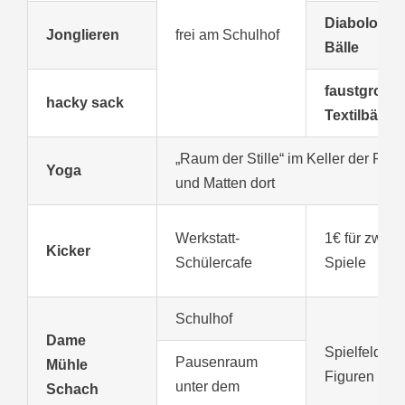
Diabolo un
Jonglieren
frei am Schulhof
Bälle
faustgroße
hacky sack
Textilbälle
„Raum der Stille“ im Keller der Reli
Yoga
und Matten dort
Werkstatt-
1€ für zwei
Kicker
Schülercafe
Spiele
Schulhof
Dame
Spielfelder 
Pausenraum
Mühle
Figuren
vor 
unter dem
Schach