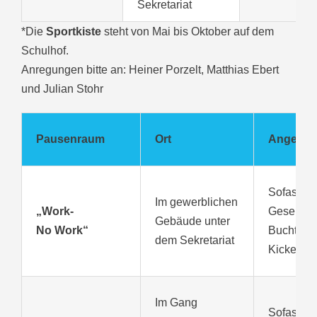
Sekretariat
*Die
Sportkiste
steht von Mai bis Oktober auf dem
Schulhof.
Anregungen bitte an: Heiner Porzelt, Matthias Ebert
und Julian Stohr
Pausenraum
Ort
Angebot
Sofas, Ei
Im gewerblichen
„Work-
Gesellsch
Gebäude unter
No Work“
Buchtaus
dem Sekretariat
Kicker
Im Gang
Sofas, Au