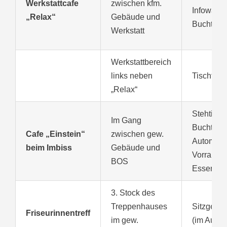
Werkstattcafe
zwischen kfm.
Infowänd
„Relax“
Gebäude und
Buchtaus
Werkstatt
Werkstattbereich
links neben
Tischtenn
„Relax“
Stehtisch
Im Gang
Buchtaus
Cafe „Einstein“
zwischen gew.
Automate
beim Imbiss
Gebäude und
Vorraum,
BOS
Essen
3. Stock des
Treppenhauses
Sitzgeleg
Friseurinnentreff
im gew.
(im Aufba