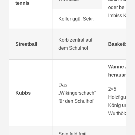
tennis
oder beim
Imbiss Knau
Keller ggü. Sekr.
Korb zentral auf
Streetball
Basketball
dem Schulhof
Wanne zum
herausneh
Das
2×5
Kubbs
„Wikingerschach“
Holzfiguren,
für den Schulhof
König und 6
Wurfhölzer
Spielfeld (mit