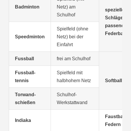
Badminton
Netz) am
spezielle
Schulhof
Schläger
passender
Spielfeld (ohne
Federball
Speedminton
Netz) bei der
Einfahrt
Fussball
frei am Schulhof
Fussball-
Spielfeld mit
tennis
halbhohem Netz
Softball
Torwand-
Schulhof-
schießen
Werkstattwand
Faustball m
Indiaka
Federn