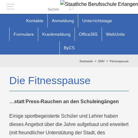
Suchen
Zum
Kontakte
Anmeldung
Unterrichtstage
Inhalt
Formulare
Krankmeldung
Office365
WebUntis
springen
ByCS
Startseite
SMV
Fitnesspause
Die Fitnesspause
…statt Press-Rauchen an den Schuleingängen
Einige sportbegeisterte Schüler und Lehrer haben
dieses Angebot über die Jahre aufgebaut und erweitert
(mit freundlicher Unterstütung der Stadt, des