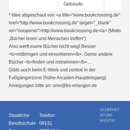
Gebäude
* Idee abgeschaut von <a title=“www.bookcrossing.de“
href=“http://www.bookcrossing.de“ target=“_blank“
rel=“noopener“>http://www.bookcrossing.de</a> (Motto
„Bücher lesen und Menschen treffen“)
Also werft euere Bücher nicht weg! Besser
<b>mitbringen und einsortieren</b>. Gerne andere
Bücher <b>finden und mitnehmen</b>…
Gibts auch beim E-Werk und zentral in der
Fußgängerzone (Nähe Arcaden-Haupteingang)
Anregungen bitte an: smv@bs-erlangen.de
SICHERHEIT
IST UNS
Staatliche
Telefon:
WICHTIG!
Berufsschule
09131