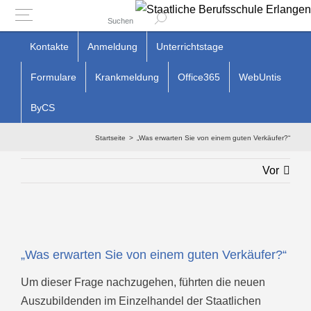
Suchen
Zum
Kontakte
Anmeldung
Unterrichtstage
Inhalt
Formulare
Krankmeldung
Office365
WebUntis
springen
ByCS
Startseite
„Was erwarten Sie von einem guten Verkäufer?“
Vor
Zeige
grösseres
„Was erwarten Sie von einem guten Verkäufer?“
Bild
Um dieser Frage nachzugehen, führten die neuen
Auszubildenden im Einzelhandel der Staatlichen