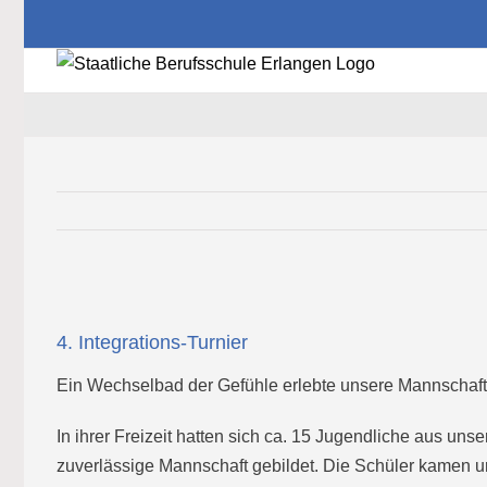
Zum
Inhalt
springen
Zeige
grösseres
4. Integrations-Turnier
Bild
Ein Wechselbad der Gefühle erlebte unsere Mannschaft a
In ihrer Freizeit hatten sich ca. 15 Jugendliche aus uns
zuverlässige Mannschaft gebildet. Die Schüler kamen u