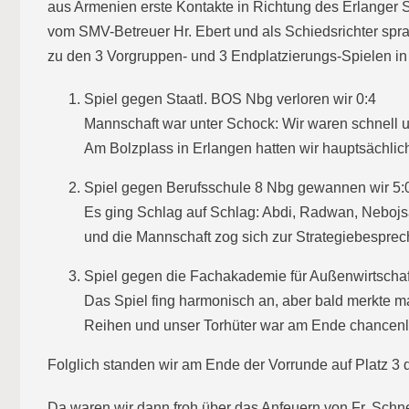
aus Armenien erste Kontakte in Richtung des Erlanger S
vom SMV-Betreuer Hr. Ebert und als Schiedsrichter spra
zu den 3 Vorgruppen- und 3 Endplatzierungs-Spielen in
Spiel gegen Staatl. BOS Nbg verloren wir 0:4
Mannschaft war unter Schock: Wir waren schnell un
Am Bolzplass in Erlangen hatten wir hauptsächli
Spiel gegen Berufsschule 8 Nbg gewannen wir 5:
Es ging Schlag auf Schlag: Abdi, Radwan, Nebojsa
und die Mannschaft zog sich zur Strategiebesprec
Spiel gegen die Fachakademie für Außenwirtschaft
Das Spiel fing harmonisch an, aber bald merkte m
Reihen und unser Torhüter war am Ende chancenlo
Folglich standen wir am Ende der Vorrunde auf Platz 3 
Da waren wir dann froh über das Anfeuern von Fr. Schnel