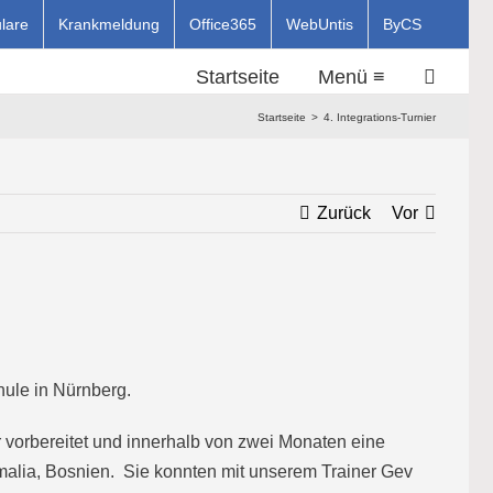
lare
Krankmeldung
Office365
WebUntis
ByCS
Startseite
Menü ≡
Startseite
4. Integrations-Turnier
Zurück
Vor
hule in Nürnberg.
er vorbereitet und innerhalb von zwei Monaten eine
malia, Bosnien. Sie konnten mit unserem Trainer Gev