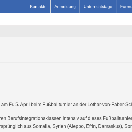
Kontakte
Anmeldung
Unterrichtstage
Formu
m Fr. 5. April beim Fußballturnier an der Lothar-von-Faber-Sc
eren Berufsintegrationsklassen intensiv auf dieses Fußballturni
rsprünglich aus Somalia, Syrien (Aleppo, Efrin, Damaskus), So