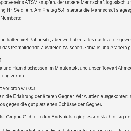
portvereins ATSV knüpfen, der unsere Mannschaft logistisch un
ng Hr. Seidl ein. Am Freitag 5.4. startete die Mannschaft sie
 Nürnberg:
d hatten viel Ballbesitz, aber wir hatten alles nach vorne gewo
ch das teambildende Zuspielen zwischen Somalis und Arabern g
0
 und Hamid schossen im Minutentakt und unser Torwart Ahmed h
hung zurück.
 verloren wir 0:3
an die Erfahrung der älteren Gegner. Wir wurden ausgekontert, 
s gegen die gut platzierten Schüsse der Gegner.
der Gruppe C, d.h. in den Endspielen ging es am Nachmittag um 
l, Fr. Felgendreher und Fr. Schüte-Fiedler, die sich extra für