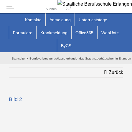
Suchen
Zum
Kontakte
Anmeldung
Unterrichtstage
Inhalt
Formulare
Krankmeldung
Office365
WebUntis
springen
ByCS
Startseite
Berufsvorbereitungsklasse erkundet das Stadtmauerhäuschen in Erlangen
Zurück
Bild 2
Zeige
grösseres
Bild