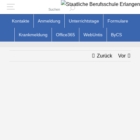
Suchen
Zum
Kontakte
Anmeldung
Unterrichtstage
Formulare
Inhalt
Krankmeldung
Office365
WebUntis
ByCS
springen
Zurück
Vor
Zeige
grösseres
Bild