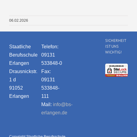
06.02.2026
SICHERHEIT
IST UNS
Staatliche
Telefon:
WICHTIG!
Berufsschule
09131
Erlangen
533848-0
Drausnickstr.
Fax:
1 d
09131
91052
533848-
Erlangen
111
Mail:
info@bs-
erlangen.de
Copyright Staatliche Berufsschule