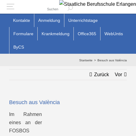
Suchen
Zum
Kontakte
Anmeldung
Unterrichtstage
Inhalt
Formulare
Krankmeldung
Office365
WebUntis
springen
ByCS
Startseite
Besuch aus València
Zurück
Vor
Besuch aus València
Im Rahmen
eines an der
FOSBOS