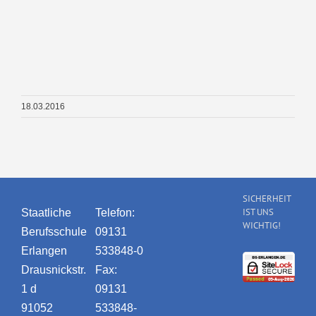
18.03.2016
SICHERHEIT
IST UNS
Staatliche
Telefon:
WICHTIG!
Berufsschule
09131
Erlangen
533848-0
Drausnickstr.
Fax:
1 d
09131
91052
533848-