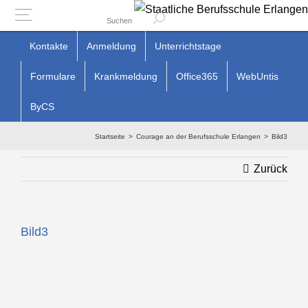
Suchen
Zum
Kontakte
Anmeldung
Unterrichtstage
Inhalt
Formulare
Krankmeldung
Office365
WebUntis
springen
ByCS
Startseite
Courage an der Berufsschule Erlangen
Bild3
Zurück
Bild3
Zeige
grösseres
Bild