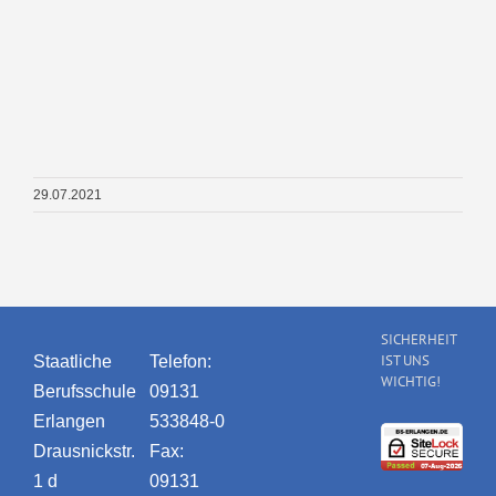
29.07.2021
SICHERHEIT
IST UNS
Staatliche
Telefon:
WICHTIG!
Berufsschule
09131
Erlangen
533848-0
Drausnickstr.
Fax:
1 d
09131