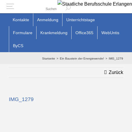
Suchen
Zum
Kontakte
Anmeldung
Unterrichtstage
Inhalt
Formulare
Krankmeldung
Office365
WebUntis
springen
ByCS
Startseite
Ein Baustein der Energiewende!
IMG_1279
Zurück
IMG_1279
Zeige
grösseres
Bild