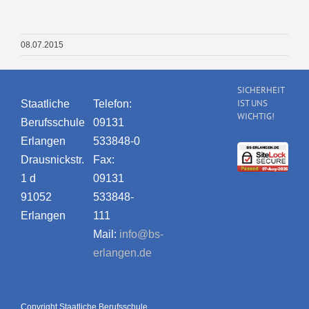
08.07.2015
SICHERHEIT
IST UNS
Staatliche
Telefon:
WICHTIG!
Berufsschule
09131
Erlangen
533848-0
Drausnickstr.
Fax:
1 d
09131
91052
533848-
Erlangen
111
Mail:
info@bs-
erlangen.de
Copyright Staatliche Berufsschule