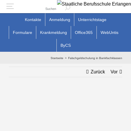
Suchen
Zum
Kontakte
Anmeldung
Unterrichtstage
Inhalt
Formulare
Krankmeldung
Office365
WebUntis
springen
ByCS
Startseite
Falschgeldschulung in Bankfachklassen
Zurück
Vor
Zeige
grösseres
Bild