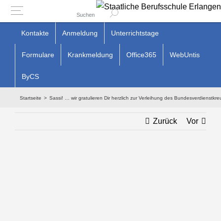
Suchen
Zum
Kontakte
Anmeldung
Unterrichtstage
Inhalt
Formulare
Krankmeldung
Office365
WebUntis
springen
ByCS
Startseite
Sassi! … wir gratulieren Dir herzlich zur Verleihung des Bundesverdienstkre
Zurück
Vor
Zeige
grösseres
Bild