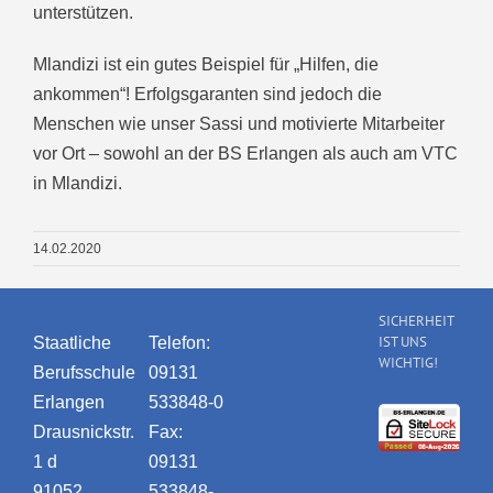
unterstützen.
Mlandizi ist ein gutes Beispiel für „Hilfen, die
ankommen“! Erfolgsgaranten sind jedoch die
Menschen wie unser Sassi und motivierte Mitarbeiter
vor Ort – sowohl an der BS Erlangen als auch am VTC
in Mlandizi.
14.02.2020
SICHERHEIT
IST UNS
Staatliche
Telefon:
WICHTIG!
Berufsschule
09131
Erlangen
533848-0
Drausnickstr.
Fax:
1 d
09131
91052
533848-