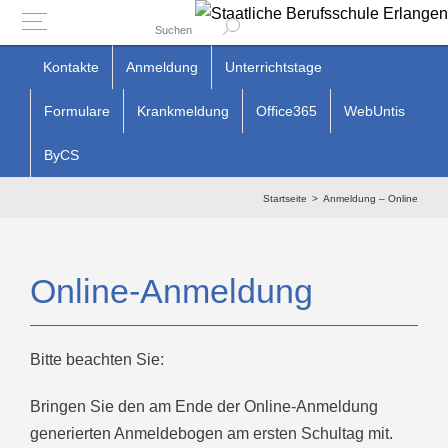
Suchen
Zum
Kontakte
Anmeldung
Unterrichtstage
Inhalt
Formulare
Krankmeldung
Office365
WebUntis
springen
ByCS
Startseite
Anmeldung – Online
Online-Anmeldung
Bitte beachten Sie:
Bringen Sie den am Ende der Online-Anmeldung
generierten Anmeldebogen am ersten Schultag mit.