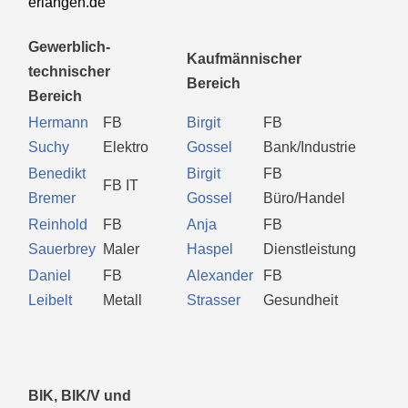
erlangen.de
Gewerblich-
Kaufmännischer
technischer
Bereich
Bereich
Hermann
FB
Birgit
FB
Suchy
Elektro
Gossel
Bank/Industrie
Benedikt
Birgit
FB
FB IT
Bremer
Gossel
Büro/Handel
Reinhold
FB
Anja
FB
Sauerbrey
Maler
Haspel
Dienstleistung
Daniel
FB
Alexander
FB
Leibelt
Metall
Strasser
Gesundheit
BIK, BIK/V und