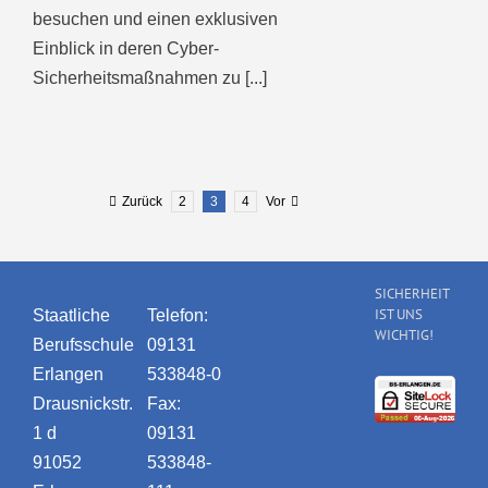
besuchen und einen exklusiven
Einblick in deren Cyber-
Sicherheitsmaßnahmen zu [...]
Zurück
2
3
4
Vor
SICHERHEIT
IST UNS
Staatliche
Telefon:
WICHTIG!
Berufsschule
09131
Erlangen
533848-0
Drausnickstr.
Fax:
1 d
09131
91052
533848-