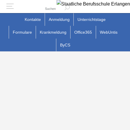
Suchen
Zum
Kontakte
Anmeldung
Unterrichtstage
Inhalt
Formulare
Krankmeldung
Office365
WebUntis
springen
ByCS