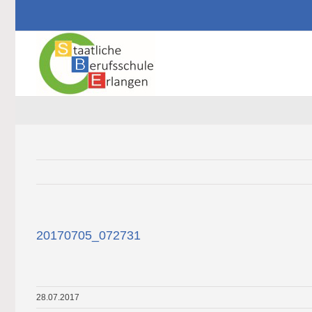
Zum
Inhalt
springen
20170705_072731
Zeige
grösseres
Bild
28.07.2017