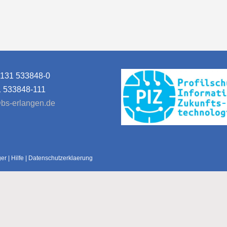
9131 533848-0
1 533848-111
bs-erlangen.de
ger
|
Hilfe
|
Datenschutzerklaerung