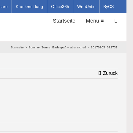
lare
Krankmeldung
Office365
WebUntis
ByCS
Startseite
Menü ≡
Startseite
Sommer, Sonne, Badespaß – aber sicher!
20170705_072731
Zurück