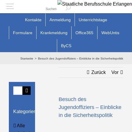
Suchen
Zum
Kontakte
Anmeldung
Unterrichtstage
Inhalt
Formulare
Krankmeldung
Office365
WebUntis
springen
ByCS
Startseite
Besuch des Jugendoffiziers – Einblicke in die Sicherheitspolitik
Zurück
Vor
Suche
nach:
Besuch des
Jugendoffiziers – Einblicke
Kategorien
in die Sicherheitspolitik
Alle