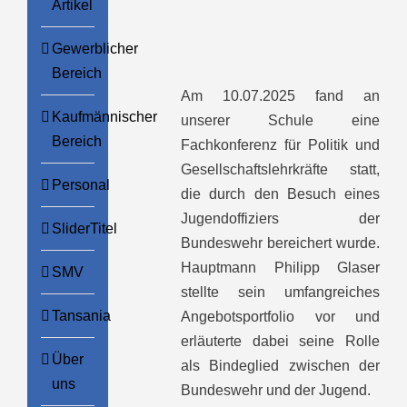
Artikel
Gewerblicher
Bereich
Am 10.07.2025 fand an
Kaufmännischer
unserer Schule eine
Bereich
Fachkonferenz für Politik und
Gesellschaftslehrkräfte statt,
Personal
die durch den Besuch eines
Jugendoffiziers der
SliderTitel
Bundeswehr bereichert wurde.
Hauptmann Philipp Glaser
SMV
stellte sein umfangreiches
Tansania
Angebotsportfolio vor und
erläuterte dabei seine Rolle
Über
als Bindeglied zwischen der
uns
Bundeswehr und der Jugend.