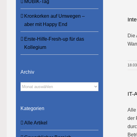
MUBIK-Tag
Kronkorken auf Umwegen –
Int
aber mit Happy End
Die 
Erste-Hilfe-Fresh-up für das
Wand
Kollegium
18.0
Archiv
Archiv
IT-
Kategorien
Alle
der 
Alle Artikel
durc
Betr