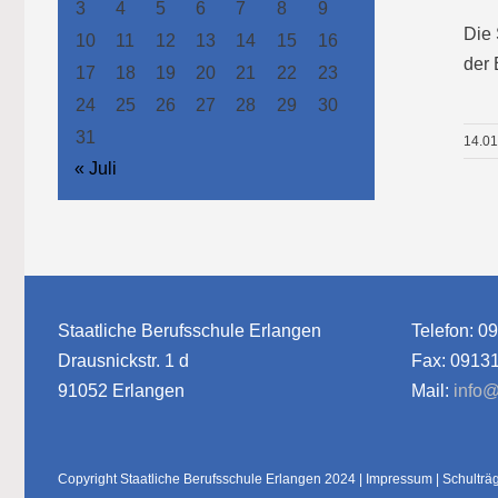
3
4
5
6
7
8
9
Die 
10
11
12
13
14
15
16
der 
17
18
19
20
21
22
23
24
25
26
27
28
29
30
31
14.0
« Juli
Staatliche Berufsschule Erlangen
Telefon: 0
Drausnickstr. 1 d
Fax: 0913
91052 Erlangen
Mail:
info@
Copyright Staatliche Berufsschule Erlangen 2024 |
Impressum
|
Schulträ