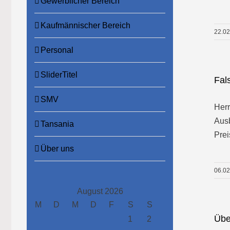
Gewerblicher Bereich
Kaufmännischer Bereich
22.0
Personal
SliderTitel
Fal
SMV
Herr
Ausb
Tansania
Prei
Über uns
06.0
August 2026
M
D
M
D
F
S
S
Übe
1
2