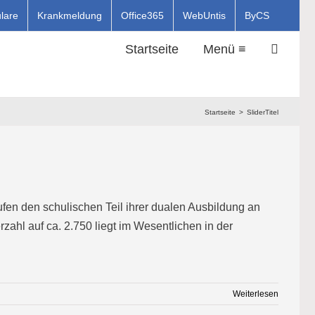
lare
Krankmeldung
Office365
WebUntis
ByCS
Startseite
Menü ≡
Startseite
SliderTitel
en den schulischen Teil ihrer dualen Ausbildung an
ahl auf ca. 2.750 liegt im Wesentlichen in der
Weiterlesen