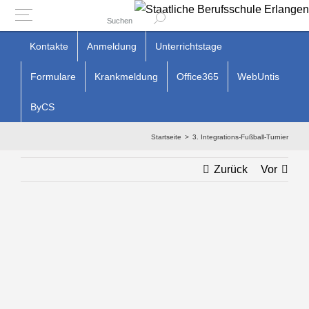
Suchen
Zum
Kontakte
Anmeldung
Unterrichtstage
Inhalt
Formulare
Krankmeldung
Office365
WebUntis
springen
ByCS
Startseite
3. Integrations-Fußball-Turnier
Zurück
Vor
Zeige
grösseres
Bild