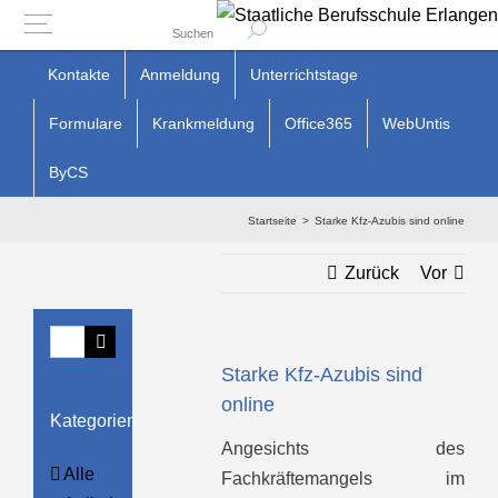
Suchen
Zum
Kontakte
Anmeldung
Unterrichtstage
Inhalt
Formulare
Krankmeldung
Office365
WebUntis
springen
ByCS
Startseite
Starke Kfz-Azubis sind online
Zurück
Vor
Suche
nach:
Starke Kfz-Azubis sind
online
Kategorien
Angesichts des
Alle
Fachkräftemangels im