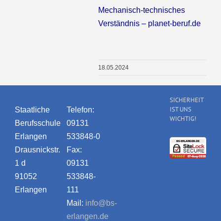
Mechanisch-technisches
Verständnis – planet-beruf.de
18.05.2024
SICHERHEIT
IST UNS
Staatliche
Telefon:
WICHTIG!
Berufsschule
09131
Erlangen
533848-0
Drausnickstr.
Fax:
1 d
09131
91052
533848-
Erlangen
111
Mail:
info@bs-
erlangen.de