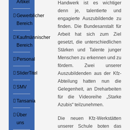
Artikel
Handwerk ist es wichtiger
denn je, talentierte und
Gewerblicher
engagierte Auszubildende zu
Bereich
finden. Die Bundesanstalt für
Arbeit hat sich zum Ziel
Kaufmännischer
gesetzt, die unterschiedlichen
Bereich
Stärken und Talente junger
Menschen zu erkennen und zu
Personal
fördern. Zwei unserer
SliderTitel
Auszubildenden aus der Kfz-
Abteilung hatten nun die
SMV
Gelegenheit, an Dreharbeiten
für die Videoreihe „Starke
Tansania
Azubis“ teilzunehmen.
Über
Die neuen Kfz-Werkstätten
uns
unserer Schule boten das